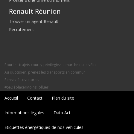
Profiter d'une offre du moment
Renault Réunion
Trouver un agent Renault
Recrutement
Pour les trajets courts, privilégiez la marche ou le vélo.
Au quotidien, prenez les transports en commun.
Pensez à covoiturer.
#SeDéplacerMoinsPolluer
Accueil
Contact
Plan du site
Informations légales
Data Act
Étiquettes énergétiques de nos véhicules