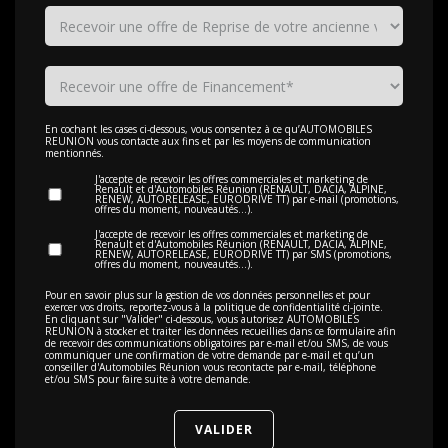
En cochant les cases ci-dessous, vous consentez à ce qu’AUTOMOBILES
REUNION vous contacte aux fins et par les moyens de communication
mentionnés.
J'accepte de recevoir les offres commerciales et marketing de
Renault et d'Automobiles Réunion (RENAULT, DACIA, ALPINE,
RENEW, AUTORELEASE, EURODRIVE TT) par e-mail (promotions,
offres du moment, nouveautés…).
J'accepte de recevoir les offres commerciales et marketing de
Renault et d'Automobiles Réunion (RENAULT, DACIA, ALPINE,
RENEW, AUTORELEASE, EURODRIVE TT) par SMS (promotions,
offres du moment, nouveautés…).
Pour en savoir plus sur la gestion de vos données personnelles et pour
exercer vos droits, reportez-vous à la politique de confidentialité
ci-jointe
.
En cliquant sur "Valider" ci-dessous, vous autorisez AUTOMOBILES
REUNION à stocker et traiter les données recueillies dans ce formulaire afin
de recevoir des communications obligatoires par e-mail et/ou SMS, de vous
communiquer une confirmation de votre demande par e-mail et qu’un
conseiller d'Automobiles Réunion vous recontacte par e-mail, téléphone
et/ou SMS pour faire suite à votre demande.