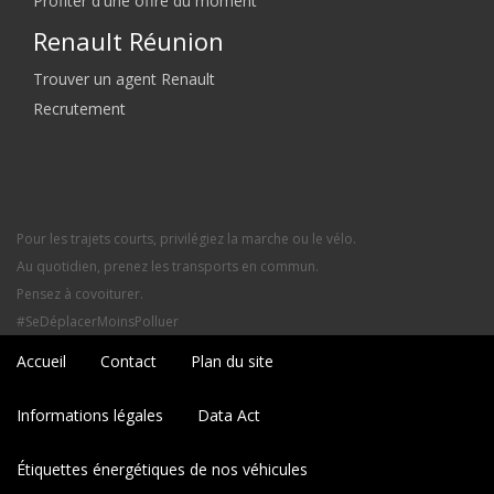
Profiter d'une offre du moment
Renault Réunion
Trouver un agent Renault
Recrutement
Pour les trajets courts, privilégiez la marche ou le vélo.
Au quotidien, prenez les transports en commun.
Pensez à covoiturer.
#SeDéplacerMoinsPolluer
Accueil
Contact
Plan du site
Informations légales
Data Act
Étiquettes énergétiques de nos véhicules