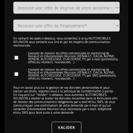
En cochant les cases ci-dessous, vous consentez à ce qu’AUTOMOBILES
REUNION vous contacte aux fins et par les moyens de communication
mentionnés.
J'accepte de recevoir les offres commerciales et marketing de
Renault et d'Automobiles Réunion (RENAULT, DACIA, ALPINE,
RENEW, AUTORELEASE, EURODRIVE TT) par e-mail (promotions,
offres du moment, nouveautés…).
J'accepte de recevoir les offres commerciales et marketing de
Renault et d'Automobiles Réunion (RENAULT, DACIA, ALPINE,
RENEW, AUTORELEASE, EURODRIVE TT) par SMS (promotions,
offres du moment, nouveautés…).
Pour en savoir plus sur la gestion de vos données personnelles et pour
exercer vos droits, reportez-vous à la politique de confidentialité
ci-jointe
.
En cliquant sur "Valider" ci-dessous, vous autorisez AUTOMOBILES
REUNION à stocker et traiter les données recueillies dans ce formulaire afin
de recevoir des communications obligatoires par e-mail et/ou SMS, de vous
communiquer une confirmation de votre demande par e-mail et qu’un
conseiller d'Automobiles Réunion vous recontacte par e-mail, téléphone
et/ou SMS pour faire suite à votre demande.