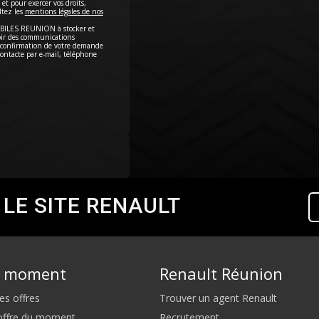
et pour exercer vos droits,
ltez les
mentions légales de nos
OBILES REUNION à stocker et
voir des communications
 confirmation de votre demande
ontacte par e-mail, téléphone
 LE SITE RENAULT
u moment
Renault Réunion
es offres
Trouver un agent Renault
 offre du moment
Recrutement