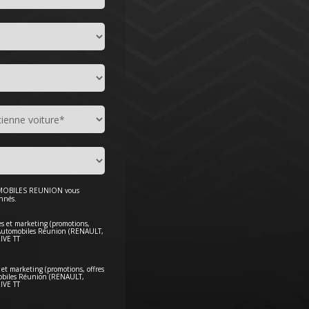
UTOMOBILES REUNION vous
nnés.
les et marketing (promotions,
'Automobiles Réunion (RENAULT,
IVE TT
 et marketing (promotions, offres
obiles Réunion (RENAULT,
IVE TT