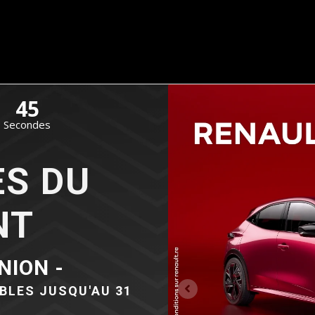
45
Secondes
ES DU
NT
NION -
BLES JUSQU'AU 31